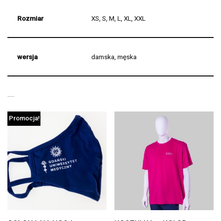
Rozmiar
XS, S, M, L, XL, XXL
wersja
damska, męska
PODOBNE PRODUKTY
Promocja!