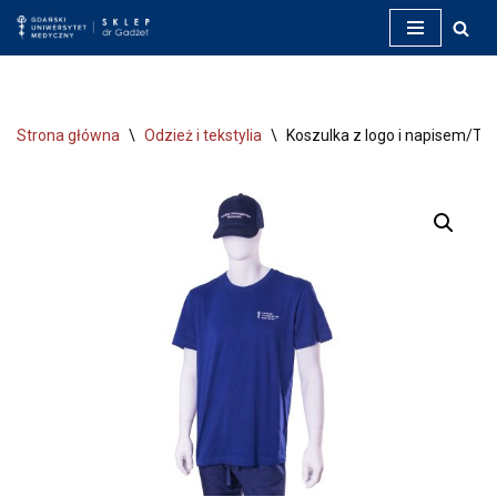
Przejdź
do
treści
Strona główna
\
Odzież i tekstylia
\
Koszulka z logo i napisem/T-Sh